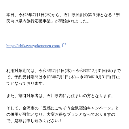
本日、令和3年7月1日(木)から、石川県民割の第３弾となる「県
お申し込みの流れ
お申し込みの流れ
民向け県内旅行応援事業」が開始されました。
自治体・観光協会・エージェントの方
自治体・観光協会・エージェントの方
へ
へ
https://ishikawaryokououen.com/
お問い合わせ
お問い合わせ
利用対象期間は、令和3年7月1日(木)～令和3年12月31日(金)まで
で、予約受付期間は令和3年7月1日(木)～令和3年10月31日(日)ま
TEL：
TEL：
076-214-4545
076-214-4545
FAX：076-213-7881
FAX：076-213-7881
でとなっております。
〒920-0043 石川県金沢市長田2-4-8
〒920-0043 石川県金沢市長田2-4-8
また、割引対象者は、石川県内にお住まいの方となります。
そして、金沢市の「五感にごちそう金沢宿泊キャンペーン」と
の併用が可能となり、大変お得なプランとなっておりますの
follow us!
follow us!
で、是非お申し込みください！