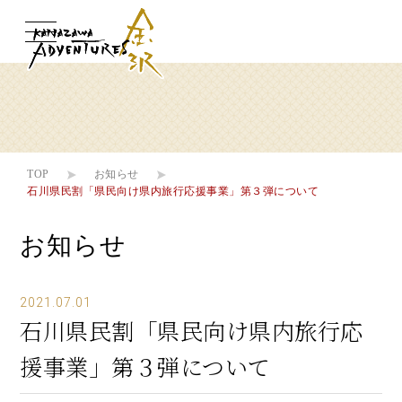
提供できる体験
提供できる体験
TOP
お知らせ
石川県民割「県民向け県内旅行応援事業」第３弾について
ツアー検索
ツアー検索
お知らせ
私たちについて
私たちについて
2021.07.01
石川県民割「県民向け県内旅行応
よくある質問
よくある質問
援事業」第３弾について
お客様の声
お客様の声