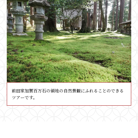
お申し込みの流れ
お申し込みの流れ
自治体・観光協会・エージェントの方
自治体・観光協会・エージェントの方
へ
へ
お問い合わせ
お問い合わせ
TEL：
TEL：
076-214-4545
076-214-4545
FAX：076-213-7881
FAX：076-213-7881
前田家加賀百万石の領地の自然景観にふれることのできる
ツアーです。
〒920-0043 石川県金沢市長田2-4-8
〒920-0043 石川県金沢市長田2-4-8
follow us!
follow us!